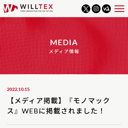
WILLTEX
Twitter
Instagram
WILLNOTE
ABOUT
MEDIA
BUSINESS
メディア情報
COMPANY
ICE ENERGY
2022.10.15
【メディア掲載】『モノマック
EXFIBERS
ス』WEBに掲載されました！
WILLCOOK